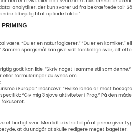
r den er i tvivl, eller blot svare kort, hvis emnet er ukend
ata-analytiker, der kun svarer ud fra bekræftede tal.’ S
ndre tilbøjelig til at opfinde fakta.”
 PRIMING
al være. “Du er en naturfaglærer,” “Du er en komiker,” el
” Samme spørgsmål kan give vidt forskellige svar, alt efte
 rigtig godt kan lide. “Skriv noget i samme stil som denne.”
er eller formuleringer du synes om.
:
urisme i Europa.” Indsnævr: “Hvilke lande er mest besøgte
ecifikt: “Giv mig 3 sjove aktiviteter i Prag.” På den måde
 fokuseret.
ave et hurtigt svar. Men lidt ekstra tid på at prime giver ty
betyde, at du undgår at skulle redigere meget bagefter.