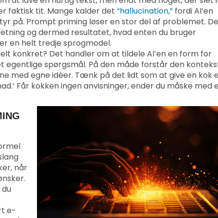
m at lave en hurtig tekst, men endt med noget, der slet 
er faktisk tit. Mange kalder det
“hallucination,”
fordi AI’en
tyr på. Prompt priming løser en stor del af problemet. D
 retning og dermed resultatet, hvad enten du bruger
ller en helt tredje sprogmodel.
lt konkret? Det handler om at tildele AI’en en form for
r det egentlige spørgsmål. På den måde forstår den konteks
lerne med egne idéer. Tænk på det lidt som at give en kok 
v mad.’ Får kokken ingen anvisninger, ender du måske med 
MING
formel
slang
er, når
ønsker.
 du
t e-