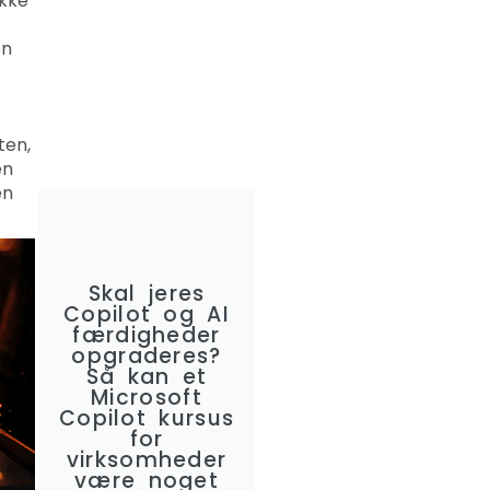
ikke
en
ten,
en
en
Skal jeres
Copilot og AI
færdigheder
opgraderes?
Så kan et
Microsoft
Copilot kursus
for
virksomheder
være noget