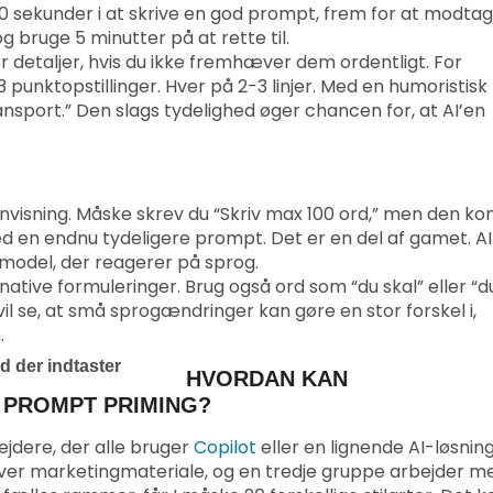
0 sekunder i at skrive en god prompt, frem for at modtag
 bruge 5 minutter på at rette til.
r detaljer, hvis du ikke fremhæver dem ordentligt. For
 punktopstillinger. Hver på 2-3 linjer. Med en humoristisk
nsport.” Den slags tydelighed øger chancen for, at AI’en
nvisning. Måske skrev du “Skriv max 100 ord,” men den k
d en endnu tydeligere prompt. Det er en del af gamet. AI
 model, der reagerer på sprog.
ernative formuleringer. Brug også ord som “du skal” eller “d
vil se, at små sprogændringer kan gøre en stor forskel i,
.
HVORDAN KAN
 PROMPT PRIMING?
bejdere, der alle bruger
Copilot
eller en lignende AI-løsning
laver marketingmateriale, og en tredje gruppe arbejder m