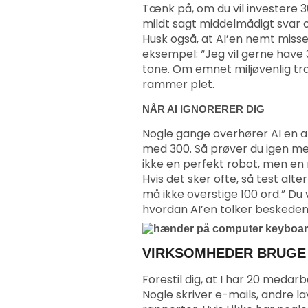
Tænk på, om du vil investere 3
mildt sagt middelmådigt svar og
Husk også, at AI’en nemt misse
eksempel: “Jeg vil gerne have 3
tone. Om emnet miljøvenlig tra
rammer plet.
NÅR AI IGNORERER DIG
Nogle gange overhører AI en a
med 300. Så prøver du igen me
ikke en perfekt robot, men en
Hvis det sker ofte, så test alt
må ikke overstige 100 ord.” Du 
hvordan AI’en tolker beskeden
VIRKSOMHEDER BRUGE
Forestil dig, at I har 20 medar
Nogle skriver e-mails, andre 