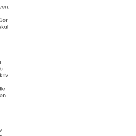
ven.
 Gør
skal
u
b.
kriv
lle
 en
v