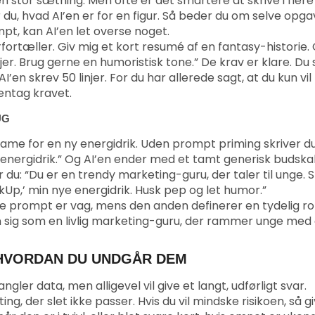
 en stor sætning. Men ofte er det smartere at skrive i flere
r du, hvad AI’en er for en figur. Så beder du om selve opga
mpt, kan AI’en let overse noget.
fortæller. Giv mig et kort resumé af en fantasy-historie.
njer. Brug gerne en humoristisk tone.” De krav er klare. Du 
’en skrev 50 linjer. For du har allerede sagt, at du kun vil
gentag kravet.
UG
eklame for en ny energidrik. Uden prompt priming skriver d
 energidrik.” Og AI’en ender med et tamt generisk budska
u: “Du er en trendy marketing-guru, der taler til unge. S
rkUp,’ min nye energidrik. Husk pep og let humor.”
e prompt er vag, mens den anden definerer en tydelig ro
 sig som en livlig marketing-guru, der rammer unge med
HVORDAN DU UNDGÅR DEM
ngler data, men alligevel vil give et langt, udførligt svar.
ing, der slet ikke passer. Hvis du vil mindske risikoen, så gi