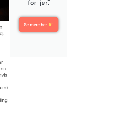
for jer.
Se mere her
an
d,
er
ona
hvis
 Tænk
ling