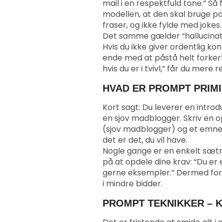
mail i en respektfuld tone.” Så 
modellen, at den skal bruge 
fraser, og ikke fylde med jokes.
Det samme gælder “hallucinat
Hvis du ikke giver ordentlig ko
ende med at påstå helt forkerte
hvis du er i tvivl,” får du mere r
HVAD ER PROMPT PRIMI
Kort sagt: Du leverer en introduk
en sjov madblogger. Skriv en o
(sjov madblogger) og et emne 
det er det, du vil have.
Nogle gange er en enkelt sætnin
på at opdele dine krav: “Du er e
gerne eksempler.” Dermed fors
i mindre bidder.
PROMPT TEKNIKKER – 