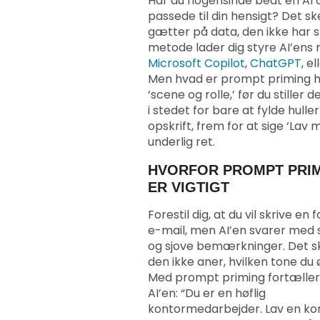
Har du nogensinde bedt en AI o
passede til din hensigt? Det sk
gætter på data, den ikke har s
metode lader dig styre AI’ens
Microsoft Copilot
,
ChatGPT
, e
Men hvad er prompt priming he
‘scene og rolle,’ før du stille
i stedet for bare at fylde hul
opskrift, frem for at sige ‘La
underlig ret.
HVORFOR PROMPT PRI
ER VIGTIGT
Forestil dig, at du vil skrive en 
e-mail, men AI’en svarer med 
og sjove bemærkninger. Det sk
den ikke aner, hvilken tone du 
Med prompt priming fortæller
AI’en: “Du er en høflig
kontormedarbejder. Lav en kor