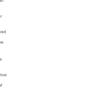
an
or
 ved
ne.
e
rive
af