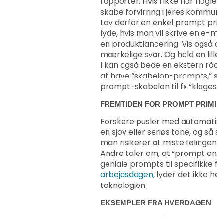
rapporter. Hvis I ikke har nogl
skabe forvirring i jeres kommun
Lav derfor en enkel prompt p
lyde, hvis man vil skrive en e-m
en produktlancering. Vis også 
mærkelige svar. Og hold en lill
I kan også bede en ekstern rådg
at have “skabelon-prompts,” 
prompt-skabelon til fx “klages
FREMTIDEN FOR PROMPT PRIM
Forskere pusler med automatisk
en sjov eller seriøs tone, og
man risikerer at miste følinge
Andre taler om, at “prompt engin
geniale prompts til specifikke 
arbejdsdagen
, lyder det ikke h
teknologien.
EKSEMPLER FRA HVERDAGEN