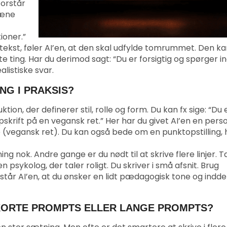
forstår
pæne
ioner.”
ntekst, føler AI’en, at den skal udfylde tomrummet. Den k
 ting. Har du derimod sagt: “Du er forsigtig og spørger in
ealistiske svar.
NG I PRAKSIS?
tion, der definerer stil, rolle og form. Du kan fx sige: “Du 
pskrift på en vegansk ret.” Her har du givet AI’en en pers
(vegansk ret). Du kan også bede om en punktopstilling, 
g nok. Andre gange er du nødt til at skrive flere linjer.
n psykolog, der taler roligt. Du skriver i små afsnit. Brug
tår AI’en, at du ønsker en lidt pædagogisk tone og indde
KORTE PROMPTS ELLER LANGE PROMPTS?