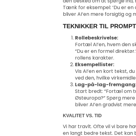
den besked om at spørge ind, nå
Tænk for eksempel: ‘Du er en d
bliver AI’en mere forsigtig og mi
TEKNIKKER TIL PROMPT
Rollebeskrivelse:
Fortæl AI’en, hvem den sk
“Du er en formel direktør.
rollens karakter.
Eksempellister:
Vis AI’en en kort tekst, du
ved den, hvilke virkemidl
Lag-på-lag
-fremgang
Start bredt: “Fortæl om t
Østeuropa?” Spørg mere sp
bliver AI’en gradvist mere
KVALITET VS. TID
Vi har travlt. Ofte vil vi bare h
en langt bedre tekst. Det kan 