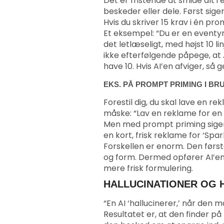
Det er fristende at smide alt i
beskeder eller dele. Først sige
Hvis du skriver 15 krav i én pro
Et eksempel: “Du er en eventyr
det letlæseligt, med højst 10 li
ikke efterfølgende påpege, at AI
have 10. Hvis AI’en afviger, så 
EKS. PÅ PROMPT PRIMING I BR
Forestil dig, du skal lave en r
måske: “Lav en reklame for en
Men med prompt priming siger d
en kort, frisk reklame for ‘Spa
Forskellen er enorm. Den først
og form. Dermed opfører AI’en
mere frisk formulering.
HALLUCINATIONER OG 
“En AI ‘hallucinerer,’ når den ma
Resultatet er, at den finder på t