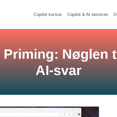
Copilot kursus
Copilot & AI services
O
Priming: Nøglen t
AI-svar