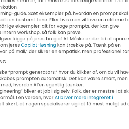
e fælles rammer, får I måske 20 forskellige stilarter. Det k
ikation.
riming-guide. Sæt eksempler på, hvordan en prompt skal
ail i en bestemt tone. Eller hvis man vil lave en reklame f
dårlige eksempler: alt for vage prompts, der kan give
e intern workshop, så folk kan prøve.
iver kigge på jeres brug af AI. Måske er der tid at spare
som jeres
Copilot-løsning
kan trække på. Tænk på en
var på mail,” der sikrer en empatisk, men professionel to
ING
e “prompt generators,” hvor du klikker af, om du vil hav
 så skabes prompten automatisk. Det kan være smart, men
n med, hvordan AI’en egentlig tænker.
eering” bliver et job i sig selv. Folk, der er mestre i at sk
formål. I en verden, hvor
AI bliver mere integreret i
elt skørt, at nogen specialiserer sig i at få mest muligt ud 