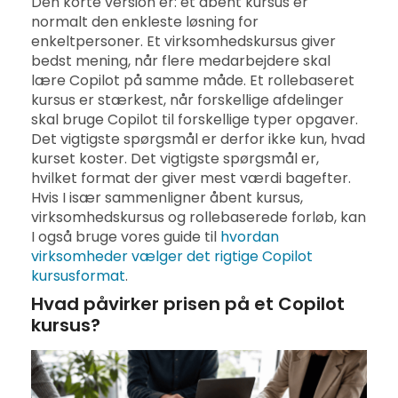
Den korte version er: et åbent kursus er
normalt den enkleste løsning for
enkeltpersoner. Et virksomhedskursus giver
bedst mening, når flere medarbejdere skal
lære Copilot på samme måde. Et rollebaseret
kursus er stærkest, når forskellige afdelinger
skal bruge Copilot til forskellige typer opgaver.
Det vigtigste spørgsmål er derfor ikke kun, hvad
kurset koster. Det vigtigste spørgsmål er,
hvilket format der giver mest værdi bagefter.
Hvis I især sammenligner åbent kursus,
virksomhedskursus og rollebaserede forløb, kan
I også bruge vores guide til
hvordan
virksomheder vælger det rigtige Copilot
kursusformat
.
Hvad påvirker prisen på et Copilot
kursus?