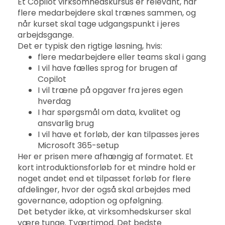
Et Copilot virksomhedskursus er relevant, når
flere medarbejdere skal trænes sammen, og
når kurset skal tage udgangspunkt i jeres
arbejdsgange.
Det er typisk den rigtige løsning, hvis:
flere medarbejdere eller teams skal i gang
I vil have fælles sprog for brugen af
Copilot
I vil træne på opgaver fra jeres egen
hverdag
I har spørgsmål om data, kvalitet og
ansvarlig brug
I vil have et forløb, der kan tilpasses jeres
Microsoft 365-setup
Her er prisen mere afhængig af formatet. Et
kort introduktionsforløb for et mindre hold er
noget andet end et tilpasset forløb for flere
afdelinger, hvor der også skal arbejdes med
governance, adoption og opfølgning.
Det betyder ikke, at virksomhedskurser skal
være tunge. Tværtimod. Det bedste