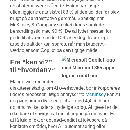
resultaterne være slående. Eaton har ifølge
offentliggjorte data skåret 83 % af den tid, der før blev
brugt på administrative gøremål. Samtidig har
McKinsey & Company sænket deres samlede
behandlingstid med 90 %. De tal lyder næsten for
gode til at være sande. Det viser dog, hvor meget
arbejdskraft der kan spares, når man bruger AI-
værktøjer som Copilot på den rigtige måde.
Fra “kan vi?”
til “hvordan?”
Mange virksomheder
diskuterer stadig, om AI overhovedet bør inkorporeres
i deres processer. Ifølge analyser fra
McKinsey
kan AI
dog øge produktiviteten globalt med 4,4 billioner
dollars, hvilket taler sit tydelige sprog. Alligevel er det
ikke bare et spørgsmål om at hoppe på en hype. For
at få fuld effekt er det nødvendigt at fokusere på
konkrete områder, hvor AI, automatisering eller