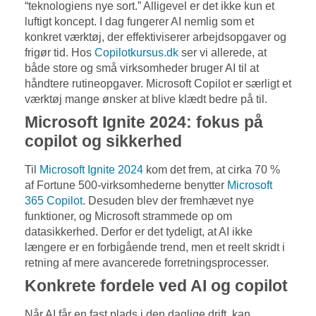
“teknologiens nye sort.” Alligevel er det ikke kun et
luftigt koncept. I dag fungerer AI nemlig som et
konkret værktøj, der effektiviserer arbejdsopgaver og
frigør tid. Hos
Copilotkursus.dk
ser vi allerede, at
både store og små virksomheder bruger AI til at
håndtere rutineopgaver. Microsoft Copilot er særligt et
værktøj mange ønsker at blive klædt bedre på til.
Microsoft Ignite 2024: fokus på
copilot og sikkerhed
Til
Microsoft Ignite 2024
kom det frem, at cirka 70 %
af Fortune 500-virksomhederne benytter
Microsoft
365 Copilot
. Desuden blev der fremhævet nye
funktioner, og Microsoft strammede op om
datasikkerhed. Derfor er det tydeligt, at AI ikke
længere er en forbigående trend, men et reelt skridt i
retning af mere avancerede forretningsprocesser.
Konkrete fordele ved AI og copilot
Når AI får en fast plads i den daglige drift, kan