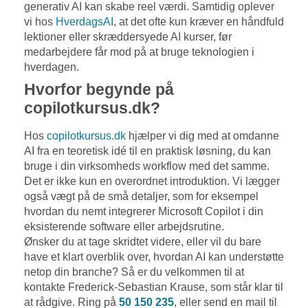
generativ AI kan skabe reel værdi. Samtidig oplever
vi hos
HverdagsAI
, at det ofte kun kræver en håndfuld
lektioner eller skræddersyede AI kurser, før
medarbejdere får mod på at bruge teknologien i
hverdagen.
Hvorfor begynde på
copilotkursus.dk?
Hos
copilotkursus.dk
hjælper vi dig med at omdanne
AI fra en teoretisk idé til en praktisk løsning, du kan
bruge i din virksomheds workflow med det samme.
Det er ikke kun en overordnet introduktion. Vi lægger
også vægt på de små detaljer, som for eksempel
hvordan du nemt integrerer Microsoft Copilot i din
eksisterende software eller arbejdsrutine.
Ønsker du at tage skridtet videre, eller vil du bare
have et klart overblik over, hvordan AI kan understøtte
netop din branche? Så er du velkommen til at
kontakte Frederick-Sebastian Krause, som står klar til
at rådgive. Ring på
50 150 235
, eller send en mail til