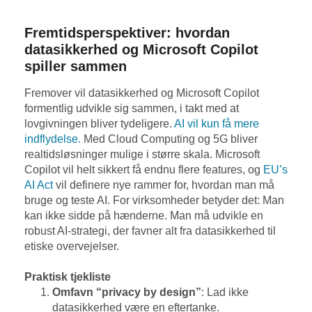
Fremtidsperspektiver: hvordan
datasikkerhed og Microsoft Copilot
spiller sammen
Fremover vil datasikkerhed og Microsoft Copilot
formentlig udvikle sig sammen, i takt med at
lovgivningen bliver tydeligere.
AI vil kun få mere
indflydelse.
Med Cloud Computing og 5G bliver
realtidsløsninger mulige i større skala. Microsoft
Copilot vil helt sikkert få endnu flere features, og
EU’s
AI Act
vil definere nye rammer for, hvordan man må
bruge og teste AI. For virksomheder betyder det: Man
kan ikke sidde på hænderne. Man må udvikle en
robust AI-strategi, der favner alt fra datasikkerhed til
etiske overvejelser.
Praktisk tjekliste
Omfavn “privacy by design”
: Lad ikke
datasikkerhed være en eftertanke.