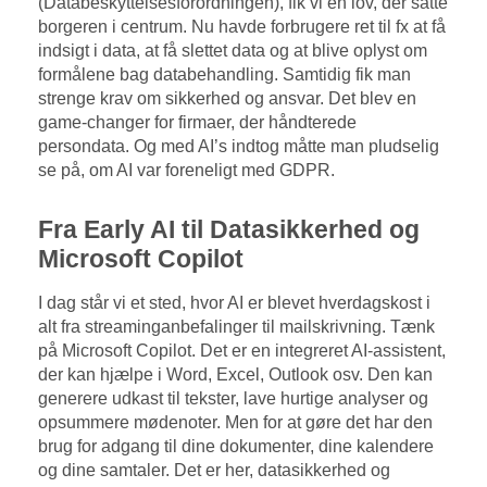
(Databeskyttelsesforordningen), fik vi en lov, der satte
borgeren i centrum. Nu havde forbrugere ret til fx at få
indsigt i data, at få slettet data og at blive oplyst om
formålene bag databehandling. Samtidig fik man
strenge krav om sikkerhed og ansvar. Det blev en
game-changer for firmaer, der håndterede
persondata. Og med AI’s indtog måtte man pludselig
se på, om AI var foreneligt med GDPR.
Fra Early AI til Datasikkerhed og
Microsoft Copilot
I dag står vi et sted, hvor AI er blevet hverdagskost i
alt fra streaminganbefalinger til mailskrivning. Tænk
på Microsoft Copilot. Det er en integreret AI-assistent,
der kan hjælpe i Word, Excel, Outlook osv. Den kan
generere udkast til tekster, lave hurtige analyser og
opsummere mødenoter. Men for at gøre det har den
brug for adgang til dine dokumenter, dine kalendere
og dine samtaler. Det er her, datasikkerhed og