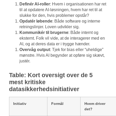
Definér AI-roller
: Hvem i organisationen har ret
til at opdatere AI-løsningen, hvem har ret til at
slukke for den, hvis problemer opstår?
Opdatér løbende
: Både software og interne
retningslinjer. Loven udvikler sig.
Kommunikér til brugerne
: Både internt og
eksternt. Folk vil vide, at de interagerer med en
AI, og at deres data er i trygge hænder.
Overvåg output
: Tjek for bias eller “uheldige”
mønstre. Hvis AI begynder at opføre sig skævt,
justér.
Table: Kort oversigt over de 5
mest kritiske
datasikkerhedsinitiativer
Initiativ
Formål
Hvem driver
det?