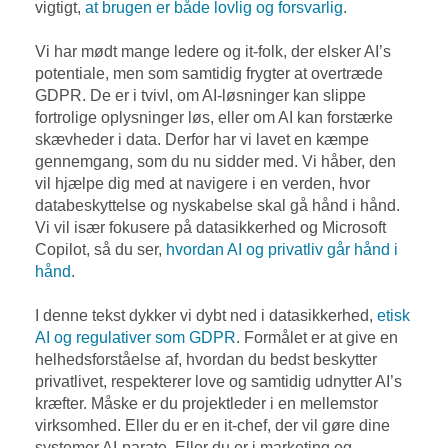
vigtigt,
at brugen er både lovlig og forsvarlig
.
Vi har mødt mange ledere og it-folk, der elsker AI’s
potentiale, men som samtidig frygter at overtræde
GDPR. De er i tvivl, om AI-løsninger kan slippe
fortrolige oplysninger løs, eller om AI kan forstærke
skævheder i data. Derfor har vi lavet en kæmpe
gennemgang, som du nu sidder med. Vi håber, den
vil hjælpe dig med at navigere i en verden, hvor
databeskyttelse og nyskabelse skal gå hånd i hånd.
Vi vil især fokusere på datasikkerhed og Microsoft
Copilot, så du ser,
hvordan AI og privatliv går hånd i
hånd
.
I denne tekst dykker vi dybt ned i datasikkerhed,
etisk
AI og regulativer som GDPR
. Formålet er at give en
helhedsforståelse af, hvordan du bedst beskytter
privatlivet, respekterer love og samtidig udnytter AI’s
kræfter. Måske er du projektleder i en mellemstor
virksomhed. Eller du er en it-chef, der vil gøre dine
systemer AI-parate. Eller du er i marketing og