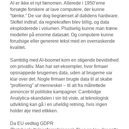
AI er ikke et nyt fænomen. Allerede i 1950’erne
forsøgte forskere at lave computere, der kunne
“tænke.” De var dog begrænset af datidens hardware.
Skiftet indtraf, da regnekraften blev billig, og data
eksploderede i volumen. Pludselig kunne man træne
modeller på enorme datasæt. Og computere kunne
forudsige eller generere tekst med en overraskende
kvalitet.
Samtidig med AI-boomet kom en stigende bevidsthed
om privatliv. Man har set eksempler, hvor firmaer
opsnappede brugernes data, uden at brugerne var
klar over det. Nogle firmaer brugte data til at skabe
“profilering” af mennesker – til alt fra målrettede
annoncer til politiske kampagner. Cambridge
Analytica-skandalen i sin tid viste, at teknologisk
udvikling kan gå i en uheldig retning, hvis ingen
holder øje med etikken.
Da EU vedtog GDPR