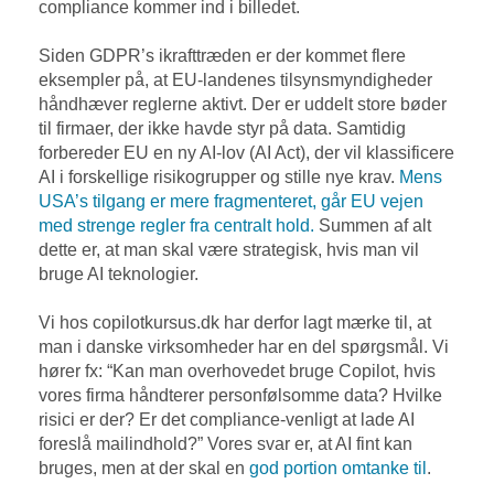
compliance kommer ind i billedet.
Siden GDPR’s ikrafttræden er der kommet flere
eksempler på, at EU-landenes tilsynsmyndigheder
håndhæver reglerne aktivt. Der er uddelt store bøder
til firmaer, der ikke havde styr på data. Samtidig
forbereder EU en ny AI-lov (AI Act), der vil klassificere
AI i forskellige risikogrupper og stille nye krav.
Mens
USA’s tilgang er mere fragmenteret, går EU vejen
med strenge regler fra centralt hold.
Summen af alt
dette er, at man skal være strategisk, hvis man vil
bruge AI teknologier.
Vi hos copilotkursus.dk har derfor lagt mærke til, at
man i danske virksomheder har en del spørgsmål. Vi
hører fx: “Kan man overhovedet bruge Copilot, hvis
vores firma håndterer personfølsomme data? Hvilke
risici er der? Er det compliance-venligt at lade AI
foreslå mailindhold?” Vores svar er, at AI fint kan
bruges, men at der skal en
god portion omtanke til
.