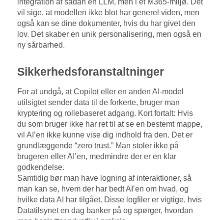
integration af sådan en LLM, men i et M365-miljø. Det
vil sige, at modellen ikke blot har generel viden, men
også kan se dine dokumenter, hvis du har givet den
lov. Det skaber en unik personalisering, men også en
ny sårbarhed.
Sikkerhedsforanstaltninger
For at undgå, at Copilot eller en anden AI-model
utilsigtet sender data til de forkerte, bruger man
kryptering og rollebaseret adgang. Kort fortalt: Hvis
du som bruger ikke har ret til at se en bestemt mappe,
vil AI’en ikke kunne vise dig indhold fra den. Det er
grundlæggende “zero trust.” Man stoler ikke på
brugeren eller AI’en, medmindre der er en klar
godkendelse.
Samtidig bør man have logning af interaktioner, så
man kan se, hvem der har bedt AI’en om hvad, og
hvilke data AI har tilgået. Disse logfiler er vigtige, hvis
Datatilsynet en dag banker på og spørger, hvordan