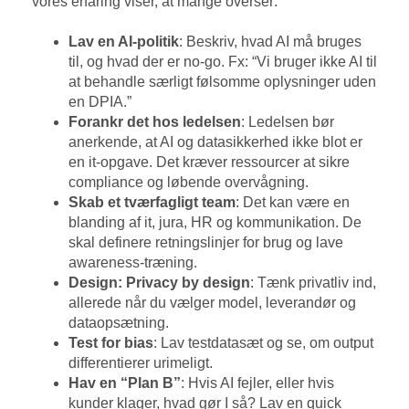
vores erfaring viser, at mange overser:
Lav en AI-politik
: Beskriv, hvad AI må bruges
til, og hvad der er no-go. Fx: “Vi bruger ikke AI til
at behandle særligt følsomme oplysninger uden
en DPIA.”
Forankr det hos ledelsen
: Ledelsen bør
anerkende, at AI og datasikkerhed ikke blot er
en it-opgave. Det kræver ressourcer at sikre
compliance og løbende overvågning.
Skab et tværfagligt team
: Det kan være en
blanding af it, jura, HR og kommunikation. De
skal definere retningslinjer for brug og lave
awareness-træning.
Design: Privacy by design
: Tænk privatliv ind,
allerede når du vælger model, leverandør og
dataopsætning.
Test for bias
: Lav testdatasæt og se, om output
differentierer urimeligt.
Hav en “Plan B”
: Hvis AI fejler, eller hvis
kunder klager, hvad gør I så? Lav en quick