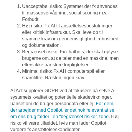
Uacceptabel risiko: Systemer der fx anvendes
til masseovervågning, social scoring m.v.
Forbudt.
Høj risiko: Fx AI til ansættelsesbeslutninger
eller kritisk infrastruktur. Skal leve op til
stramme krav om gennemsigtighed, robusthed
og dokumentation.
Begrænset risiko: Fx chatbots, der skal oplyse
brugerne om, at de taler med en maskine, men
ellers ikke har store forpligtelser.
Minimal risiko: Fx AI i computerspil eller
spamfiltre. Næsten ingen krav.
AI Act supplerer GDPR ved at fokusere på selve AI-
systemets kvalitet og potentielle skadevirkninger,
uanset om de bruger persondata eller ej.
For dem,
der arbejder med Copilot, er det nok relevant at se,
om ens brug falder i en “begrænset risiko”-zone
.
Høj
risiko vil være tilfældet, hvis man lader Copilot
vurdere fx ansættelseskandidater.