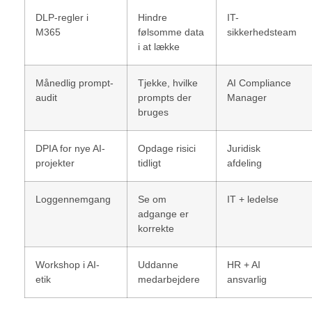
DLP-regler i
Hindre
IT-
M365
følsomme data
sikkerhedsteam
i at lække
Månedlig prompt-
Tjekke, hvilke
AI Compliance
audit
prompts der
Manager
bruges
DPIA for nye AI-
Opdage risici
Juridisk
projekter
tidligt
afdeling
Loggennemgang
Se om
IT + ledelse
adgange er
korrekte
Workshop i AI-
Uddanne
HR + AI
etik
medarbejdere
ansvarlig