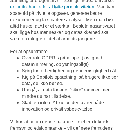
Samtidig er brugen af AI – særligt i M365-universet –
en unik chance for at løfte produktiviteten
. Man kan
spare tid på trivielle opgaver, generere bedre
dokumenter og få smartere analyser. Men man bør
altid huske, at AI er et værktøj. Beslutningsansvaret
skal ligge hos mennesker, og datasikkerhed skal
være en integreret del af arbejdsgangene.
For at opsummere:
Overhold GDPR’s principper (lovlighed,
dataminimering, oplysningspligt).
Sørg for retfærdighed og gennemsigtighed i AI.
Kig på Copilots opsætning, så brugere ikke ser
data, de ikke bør se.
Undgå, at data forlader “sikre” rammer, med
mindre du har tilladelse.
Skab en intern AI-kultur, der favner både
innovation og privatlivsbeskyttelse.
Vi tror, at netop denne balance – mellem teknisk
fremsyn og etisk omtanke – vil definere fremtidens