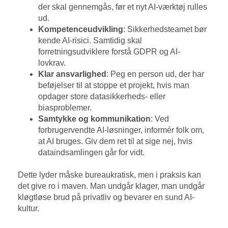
der skal gennemgås, før et nyt AI-værktøj rulles
ud.
Kompetenceudvikling
: Sikkerhedsteamet bør
kende AI-risici. Samtidig skal
forretningsudviklere forstå GDPR og AI-
lovkrav.
Klar ansvarlighed
: Peg en person ud, der har
beføjelser til at stoppe et projekt, hvis man
opdager store datasikkerheds- eller
biasproblemer.
Samtykke og kommunikation
: Ved
forbrugervendte AI-løsninger, informér folk om,
at AI bruges. Giv dem ret til at sige nej, hvis
dataindsamlingen går for vidt.
Dette lyder måske bureaukratisk, men i praksis kan
det give ro i maven. Man undgår klager, man undgår
kløgtløse brud på privatliv og bevarer en sund AI-
kultur.