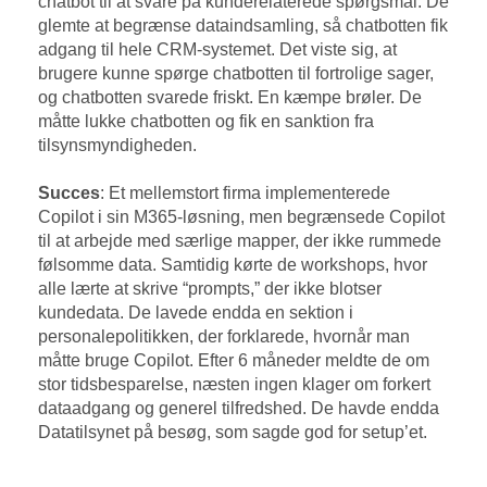
chatbot til at svare på kunderelaterede spørgsmål. De
glemte at begrænse dataindsamling, så chatbotten fik
adgang til hele CRM-systemet. Det viste sig, at
brugere kunne spørge chatbotten til fortrolige sager,
og chatbotten svarede friskt. En kæmpe brøler. De
måtte lukke chatbotten og fik en sanktion fra
tilsynsmyndigheden.
Succes
: Et mellemstort firma implementerede
Copilot i sin M365-løsning, men begrænsede Copilot
til at arbejde med særlige mapper, der ikke rummede
følsomme data. Samtidig kørte de workshops, hvor
alle lærte at skrive “prompts,” der ikke blotser
kundedata. De lavede endda en sektion i
personalepolitikken, der forklarede, hvornår man
måtte bruge Copilot. Efter 6 måneder meldte de om
stor tidsbesparelse, næsten ingen klager om forkert
dataadgang og generel tilfredshed. De havde endda
Datatilsynet på besøg, som sagde god for setup’et.